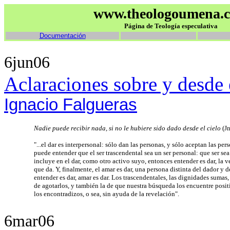
www.theologoumena.
Página de Teología especulativa
Documentación
6jun06
Aclaraciones sobre y desde 
Ignacio Falgueras
Nadie puede recibir nada, si no le hubiere sido dado desde el cielo
(Jn
"...el dar es interpersonal: sólo dan las personas, y sólo aceptan las pe
puede entender que el ser trascendental sea un ser personal: que ser sea 
incluye en el dar, como otro activo suyo, entonces entender es dar, la ve
que da. Y, finalmente, el amar es dar, una persona distinta del dador y d
entender es dar, amar es dar. Los trascendentales, las dignidades sumas
de agotarlos, y también la de que nuestra búsqueda los encuentre posi
los encontradizos, o sea, sin ayuda de la revelación".
6mar06