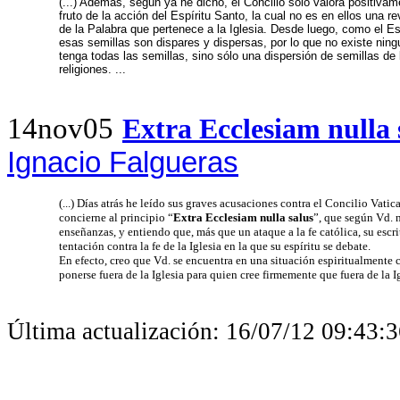
(...) Además, según ya he dicho, el Concilio sólo valora positivam
fruto de la acción del Espíritu Santo, la cual no es en ellos una r
de la Palabra que pertenece a la Iglesia. Desde luego, como el E
esas semillas son dispares y dispersas, por lo que no existe ni
tenga todas las semillas, sino sólo una dispersión de semillas de 
religiones. ...
14nov05
Extra Ecclesiam nulla 
Ignacio Falgueras
(...) Días atrás he leído sus graves acusaciones contra el Concilio Vatic
concierne al principio “
Extra Ecclesiam nulla salus
”, que según Vd. 
enseñanzas, y entiendo que, más que un ataque a la fe católica, su escri
tentación contra la fe de la Iglesia en la que su espíritu se debate.
En efecto, creo que Vd. se encuentra en una situación espiritualmente 
ponerse fuera de la Iglesia para quien cree firmemente que fuera de la Igl
Última actualización:
16/07/12 09:43: