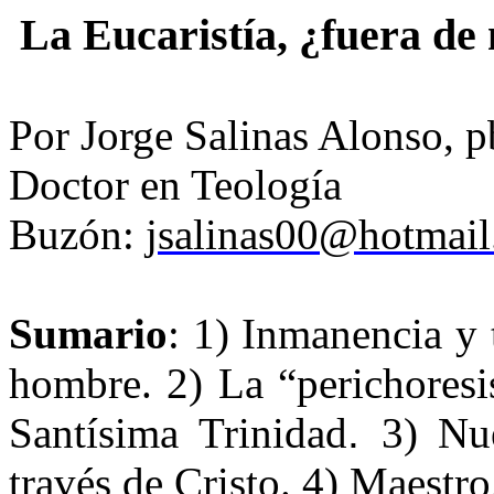
La Eucaristía, ¿fuera de 
Por Jorge Salinas Alonso, p
Doctor en Teología
Buzón:
jsalinas00@hotmai
Sumario
: 1) Inmanencia y 
hombre. 2) La “perichoresi
Santísima Trinidad
.
3) Nue
través de Cristo. 4) Maestro