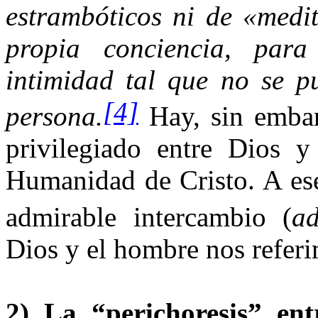
estrambóticos ni de «medit
propia conciencia, par
intimidad tal que no se p
[4]
persona.
Hay, sin embar
privilegiado entre Dios 
Humanidad de Cristo. A ese
admirable intercambio (
a
Dios y el hombre nos referim
2) La “perichoresis” ent