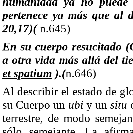
humanidad ya no puede s
pertenece ya más que al d
20,17)(
n.645)
En su cuerpo resucitado (C
a otra vida más allá del ti
et spatium
).(
n.646)
Al describir el estado de gl
su Cuerpo un
ubi
y un
situ
e
terrestre, de modo semejan
sólo semejante. La afirm